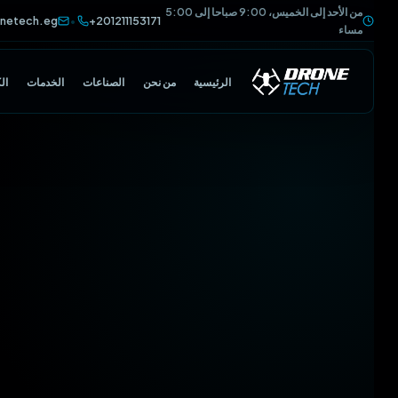
من الأحد إلى الخميس، 9:00 صباحا إلى 5:00
@dronetech.eg
+201211153171
•
مساء
الرئيسية
من نحن
الصناعات
الخدمات
الكتالوج