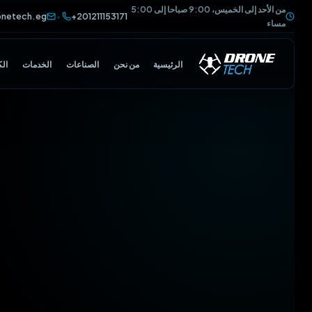
من الأحد إلى الخميس، 9:00 صباحا إلى 5:00
@dronetech.eg
+201211153171
•
مساء
الرئيسية
من نحن
الصناعات
الخدمات
الكتالوج