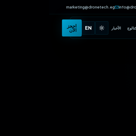
marketing@dronetech.eg
info
•
احجز
EN
الأخبار
الآن