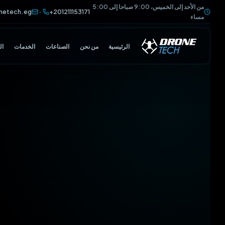
من الأحد إلى الخميس، 9:00 صباحا إلى 5:00
@dronetech.eg
+201211153171
•
مساء
الرئيسية
من نحن
الصناعات
الخدمات
الكتالوج