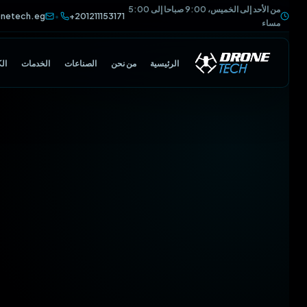
من الأحد إلى الخميس، 9:00 صباحا إلى 5:00
@dronetech.eg
+201211153171
•
مساء
الرئيسية
من نحن
الصناعات
الخدمات
الكتالوج