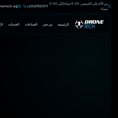
من الأحد إلى الخميس، 9:00 صباحا إلى 5:00
@dronetech.eg
+201211153171
•
مساء
الرئيسية
من نحن
الصناعات
الخدمات
الكتالوج