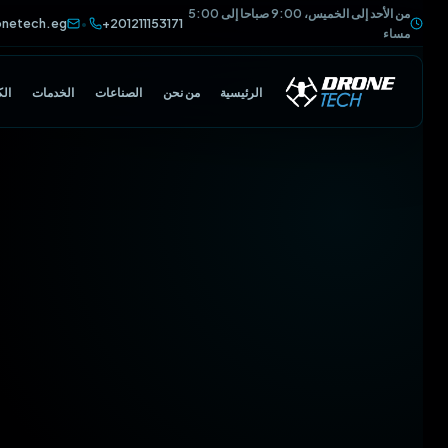
من الأحد إلى الخميس، 9:00 صباحا إلى 5:00
@dronetech.eg
+201211153171
•
مساء
الرئيسية
من نحن
الصناعات
الخدمات
الكتالوج