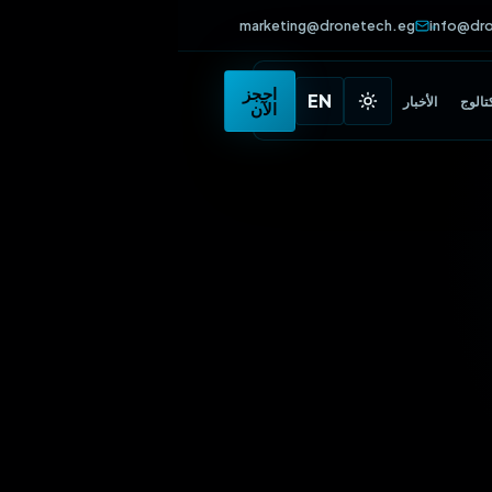
marketing@dronetech.eg
info
•
احجز
EN
الأخبار
الآن