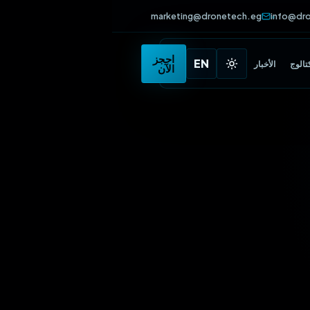
marketing@dronetech.eg
info
•
احجز
EN
الأخبار
الآن