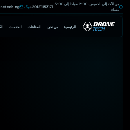
من الأحد إلى الخميس، 9:00 صباحا إلى 5:00
@dronetech.eg
+201211153171
•
مساء
الرئيسية
من نحن
الصناعات
الخدمات
الكتالوج