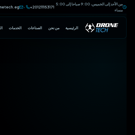
من الأحد إلى الخميس، 9:00 صباحا إلى 5:00
@dronetech.eg
+201211153171
•
مساء
الرئيسية
من نحن
الصناعات
الخدمات
الكتالوج